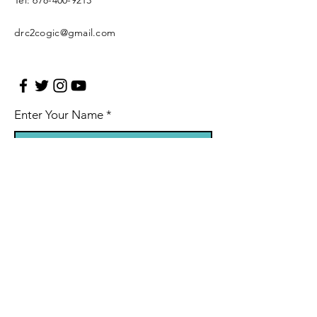
Tel:
678-400-9213
drc2cogic@gmail.com
Enter Your Name
Enter Your Email
Leave Us A Message (optional)